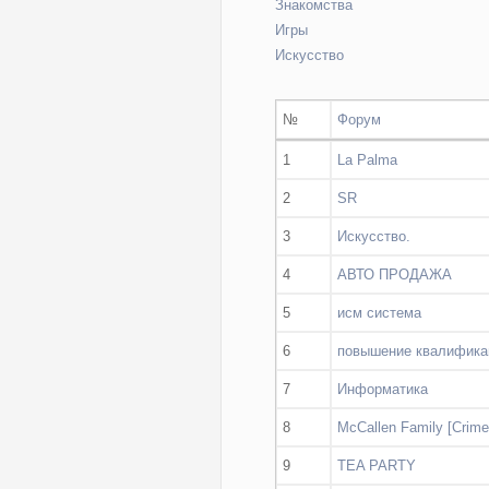
Знакомства
Игры
Искусство
№
Форум
1
La Palma
2
SR
3
Искусство.
4
АВТО ПРОДАЖА
5
исм система
6
повышение квалифика
7
Информатика
8
McCallen Family [Crime
9
TEA PARTY