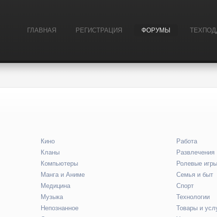
ГЛАВНАЯ
РЕГИСТРАЦИЯ
ФОРУМЫ
ТЕХПОД
Кино
Работа
Кланы
Развлечения
Компьютеры
Ролевые игр
Манга и Аниме
Семья и быт
Медицина
Спорт
Музыка
Технологии
Непознанное
Товары и усл