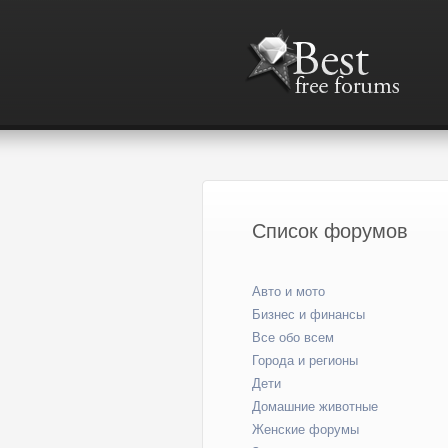
Список форумов
Авто и мото
Бизнес и финансы
Все обо всем
Города и регионы
Дети
Домашние животные
Женские форумы