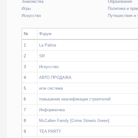
Знакомства
Образование
Игры
Политика и пра
Искусство
Путешествия и 
№
Форум
1
La Palma
2
SR
3
Искусство.
4
АВТО ПРОДАЖА
5
исм система
6
повышение квалификации строителей
7
Информатика
8
McCallen Family [Crime Streets Green]
9
TEA PARTY