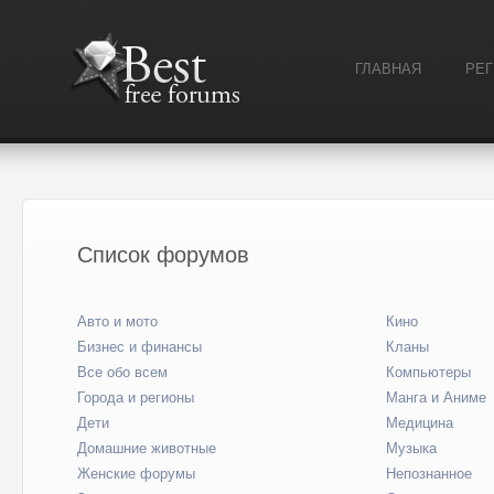
ГЛАВНАЯ
РЕ
Список форумов
Авто и мото
Кино
Бизнес и финансы
Кланы
Все обо всем
Компьютеры
Города и регионы
Манга и Аниме
Дети
Медицина
Домашние животные
Музыка
Женские форумы
Непознанное