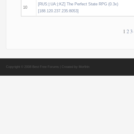
[RUS:|:UA:|:KZ] The Perfect State RPG (0.3x)
10
[188.120.237.235:8053]
1
2
3
Copyright © 2008
Best Free Forums
| Created by
Morfirin