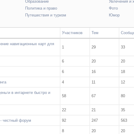
Образование
Увлечения и 
Политика и право
Фото
Путешествия и туризм
Юмор
Участников
Тем
Сообщ
ение навигационных карт для
1
29
33
6
20
20
6
16
18
инга
4
11
12
еньги в интарнете быстро и
58
67
80
22
21
35
 - честный форум
92
247
563
8
20
20