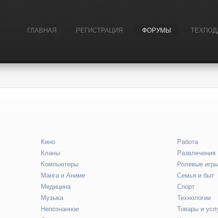
ГЛАВНАЯ
РЕГИСТРАЦИЯ
ФОРУМЫ
ТЕХПОД
Кино
Работа
Кланы
Развлечения
Компьютеры
Ролевые игр
Манга и Аниме
Семья и быт
Медицина
Спорт
Музыка
Технологии
Непознанное
Товары и усл