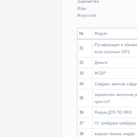
Знакомства
Игры
Искусство
№
Форум
Русификация и обновл
31
всех штатных GPS
32
Деньги
33
ФСБР
34
Сайдинг, монтаж сайд
заработать неплохие д
35
просто!!!
36
Форум ДТК ПО ВКО
37
От трейдера трейдеру
38
журнал бизнес-лидер