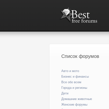
Список форумов
Авто и мото
Бизнес и финансы
Все обо всем
Города и регионы
Дети
Домашние животные
Женские форумы